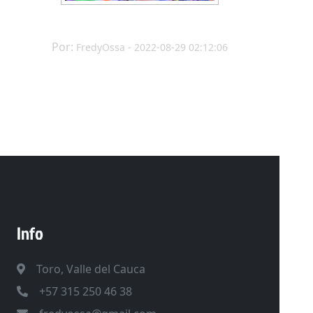
Por:
FredyOssa - 2022-08-29 02:12:06
Info
Toro, Valle del Cauca
+57 315 250 46 38