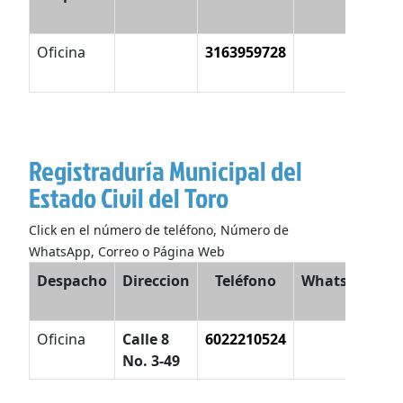
Oficina
3163959728
p
v
Registraduría Municipal del
Estado Civil del Toro
Click en el número de teléfono, Número de
WhatsApp, Correo o Página Web
Despacho
Direccion
Teléfono
WhatsApp
E
Oficina
Calle 8
6022210524
No. 3-49