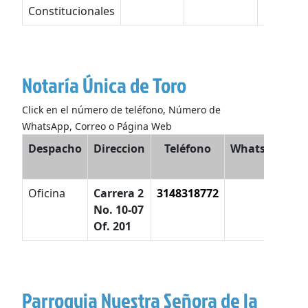
Constitucionales
Notaría Única de Toro
Click en el número de teléfono, Número de
WhatsApp, Correo o Página Web
Despacho
Direccion
Teléfono
WhatsApp
E
Oficina
Carrera 2
3148318772
No. 10-07
Of. 201
Parroquia Nuestra Señora de la