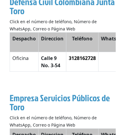
Defensa Civil Colombiana Junta
Toro
Click en el número de teléfono, Número de
WhatsApp, Correo o Página Web
Despacho
Direccion
Teléfono
WhatsApp
E
Oficina
Calle 9
3128162728
No. 3-54
Empresa Servicios Públicos de
Toro
Click en el número de teléfono, Número de
WhatsApp, Correo o Página Web
Despacho
Direccion
Teléfono
WhatsApp