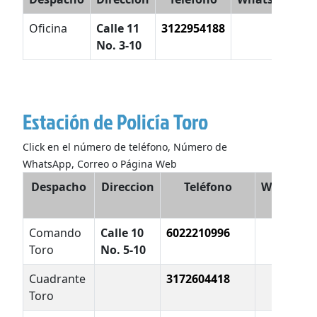
Oficina
Calle 11
3122954188
c
No. 3-10
v
Estación de Policía Toro
Click en el número de teléfono, Número de
WhatsApp, Correo o Página Web
Despacho
Direccion
Teléfono
WhatsAp
Comando
Calle 10
6022210996
Toro
No. 5-10
Cuadrante
3172604418
Toro