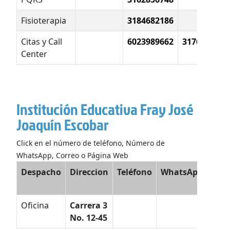
Fisioterapia
3184682186
Citas y Call
6023989662
3176331577
Center
Institución Educativa Fray José
Joaquín Escobar
Click en el número de teléfono, Número de
WhatsApp, Correo o Página Web
Despacho
Direccion
Teléfono
WhatsApp
Co
Elec
Oficina
Carrera 3
No. 12-45