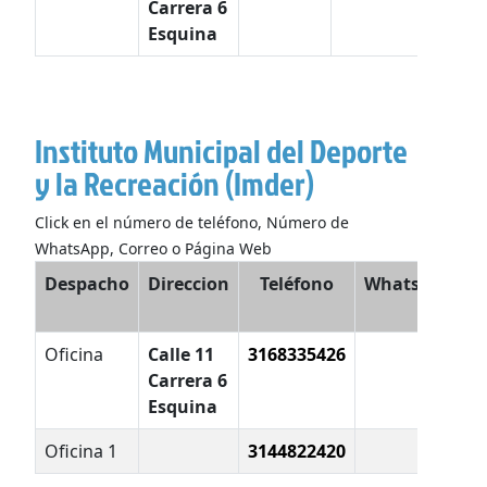
Carrera 6
vall
Esquina
Instituto Municipal del Deporte
y la Recreación (Imder)
Click en el número de teléfono, Número de
WhatsApp, Correo o Página Web
Despacho
Direccion
Teléfono
WhatsApp
E
Oficina
Calle 11
3168335426
i
Carrera 6
v
Esquina
Oficina 1
3144822420