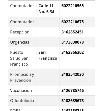
Conmutador
Calle 11
6022210565
No. 6-34
Conmutador
6022210675
Recepción
3162852451
Urgencias
3173830078
Puesto
San
3162866362
Salud San
Francisco
Francisco
Promoción y
3183542030
Prevención
Vacunación
3126785746
Odontología
3188685673
PQRS
3162856748