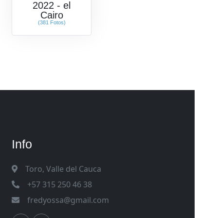
2022 - el
Cairo
(381 Fotos)
Info
Toro, Valle del Cauca
+57 315 250 46 38
fredyossa@gmail.com